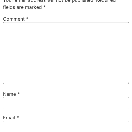
Your email address will not be published.
Required
fields are marked
*
Comment
*
Name
*
Email
*