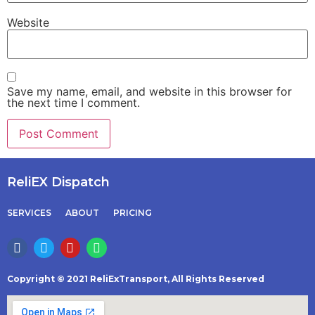
Website
Save my name, email, and website in this browser for
the next time I comment.
ReliEX Dispatch
SERVICES
ABOUT
PRICING
Copyright © 2021 ReliExTransport, All Rights Reserved