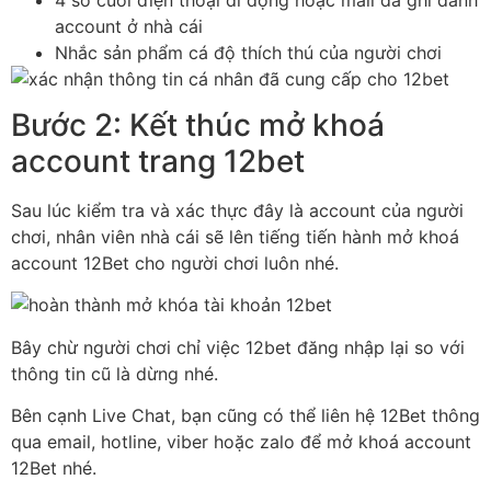
account ở nhà cái
Nhắc sản phẩm cá độ thích thú của người chơi
Bước 2: Kết thúc mở khoá
account trang 12bet
Sau lúc kiểm tra và xác thực đây là account của người
chơi, nhân viên nhà cái sẽ lên tiếng tiến hành mở khoá
account 12Bet cho người chơi luôn nhé.
Bây chừ người chơi chỉ việc 12bet đăng nhập lại so với
thông tin cũ là dừng nhé.
Bên cạnh Live Chat, bạn cũng có thể liên hệ 12Bet thông
qua email, hotline, viber hoặc zalo để mở khoá account
12Bet nhé.