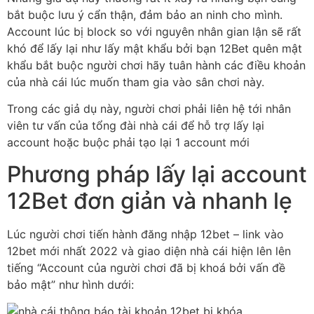
bắt buộc lưu ý cẩn thận, đảm bảo an ninh cho mình.
Account lúc bị block so với nguyên nhân gian lận sẽ rất
khó để lấy lại như lấy mật khẩu bởi bạn 12Bet quên mật
khẩu bắt buộc người chơi hãy tuân hành các điều khoản
của nhà cái lúc muốn tham gia vào sân chơi này.
Trong các giả dụ này, người chơi phải liên hệ tới nhân
viên tư vấn của tổng đài nhà cái để hỗ trợ lấy lại
account hoặc buộc phải tạo lại 1 account mới
Phương pháp lấy lại account
12Bet đơn giản và nhanh lẹ
Lúc người chơi tiến hành đăng nhập 12bet – link vào
12bet mới nhất 2022 và giao diện nhà cái hiện lên lên
tiếng “Account của người chơi đã bị khoá bởi vấn đề
bảo mật” như hình dưới: