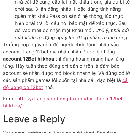
nhà cái để cung cấp lại mật khẩu trong giả dụ bị từ
chối sau 3 lần đăng nhập. Hoặc dùng tính năng
quên mật khẩu Pass có sẵn ở hệ thống, lúc thực
hiện phải trả lời câu hỏi bảo mật để xác thực. Sau
đó vào mail để nhận mật khẩu mới.
Chú ý, phải đổi
mật khẩu tự động ngay lúc đăng nhập thành công.
Trường hợp ngày nào đó người chơi đăng nhập vào
account trang 12bet mà nhận nhận được lên tiếng
account 12Bet bị khoá
thì đừng hoang mang hay lúng
túng. Hãy tuân theo đúng chỉ dẫn ở trên là đảm bảo
account sẽ nhận được mở block nhanh lẹ. Và đừng bỏ lỡ
các sản phẩm games lôi cuốn tại nhà cái, đặc biệt là
cá
độ bóng đá 12bet
nhé!
From:
https://trangcadobongda.com/tai-khoan-12bet-
bi-khoa/
Leave a Reply