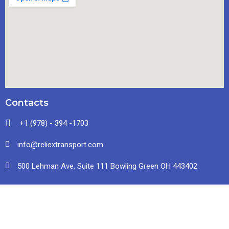
Contacts
+1 (978) - 394 -1703
info@reliextransport.com
500 Lehman Ave, Suite 111 Bowling Green OH 443402