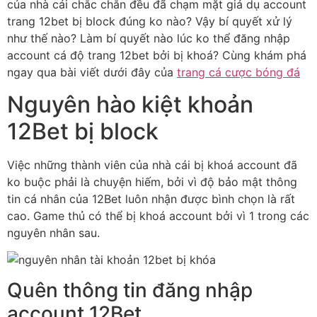
của nhà cái chắc chắn đều đã chạm mặt giả dụ account
trang 12bet bị block đúng ko nào? Vậy bí quyết xử lý
như thế nào? Làm bí quyết nào lúc ko thể đăng nhập
account cá độ trang 12bet bởi bị khoá? Cùng khám phá
ngay qua bài viết dưới đây của
trang cá cược bóng đá
Nguyên hào kiệt khoản
12Bet bị block
Việc những thành viên của nhà cái bị khoá account đã
ko buộc phải là chuyện hiếm, bởi vì độ bảo mật thông
tin cá nhân của 12Bet luôn nhận được bình chọn là rất
cao. Game thủ có thể bị khoá account bởi vì 1 trong các
nguyên nhân sau.
Quên thông tin đăng nhập
account 12Bet