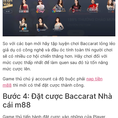
So với các bạn mới hãy tập luyện chơi Baccarat lỏng lẻo
giả dụ có công nghệ và đầu óc tính toàn thì người chơi
sẽ có nhiều cơ hội chiến thắng hơn. Hãy chơi đối với
mức cược thấp nhất để làm quen sau đó từ tốn nâng
mức cược lên.
Game thủ chú ý account cá độ buộc phải
nạp tiền
m88
thì mới có thể đặt cược thành công.
Bước 4: Đặt cược Baccarat Nhà
cái m88
Game thủ tiến hành đặt cược vào những cửa Player,