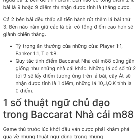
bài là 9 hoặc 9 điểm thì nhận được tính là thắng cược.
Cả 2 bên bài đều thấp sẽ tiến hành rút thêm lá bài thứ
3. Bên nào nắm giữ các lá bài có tổng điểm cao hơn sẽ
giành chiến thắng.
Tỷ trọng ăn thưởng của những cửa: Player 1:1,
Banker 1:1, Tie 1:8.
Quy tắc tính điểm Baccarat Nhà cái m88 cũng gần
giống như những nhà cái khác. Những lá có số từ 2
tới 9 sẽ lấy điểm tương ứng trên lá bài, cây Át sẽ
nhận được tính là 1 điểm, những lá 10,J,Q,K tính là
0 điểm.
1 số thuật ngữ chủ đạo
trong Baccarat Nhà cái m88
Game thủ trước lúc khởi đầu ván cược phải khám phá
qua về những thuật ngữ dùng trong những