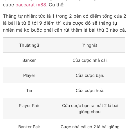
cược
baccarat m88
. Cụ thể:
Thắng tự nhiên: tức là 1 trong 2 bên có điểm tổng của 2
lá bài là từ 8 tới 9 điểm thì cửa cược đó sẽ thắng tự
nhiên mà ko buộc phải cần rút thêm lá bài thứ 3 nào cả.
Thuật ngữ
Ý nghĩa
Banker
Cửa cược nhà cái.
Player
Cửa cược bạn.
Tie
Cửa cược hoà.
Player Pair
Cửa cược bạn ra mắt 2 lá bài
giống nhau.
Banker Pair
Cược nhà cái có 2 lá bài giống