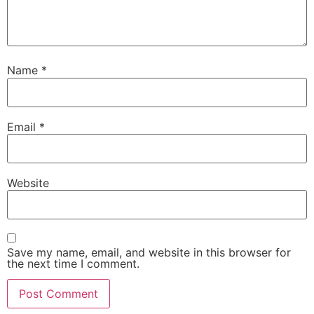
Name
*
Email
*
Website
Save my name, email, and website in this browser for
the next time I comment.