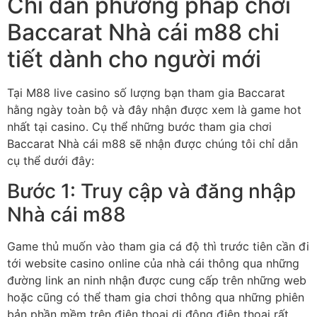
Chỉ dẫn phương pháp chơi
Baccarat Nhà cái m88 chi
tiết dành cho người mới
Tại M88 live casino số lượng bạn tham gia Baccarat
hằng ngày toàn bộ và đây nhận được xem là game hot
nhất tại casino. Cụ thể những bước tham gia chơi
Baccarat Nhà cái m88 sẽ nhận được chúng tôi chỉ dẫn
cụ thể dưới đây:
Bước 1: Truy cập và đăng nhập
Nhà cái m88
Game thủ muốn vào tham gia cá độ thì trước tiên cần đi
tới website casino online của nhà cái thông qua những
đường link an ninh nhận được cung cấp trên những web
hoặc cũng có thể tham gia chơi thông qua những phiên
bản phần mềm trên điện thoại di động điện thoại rất