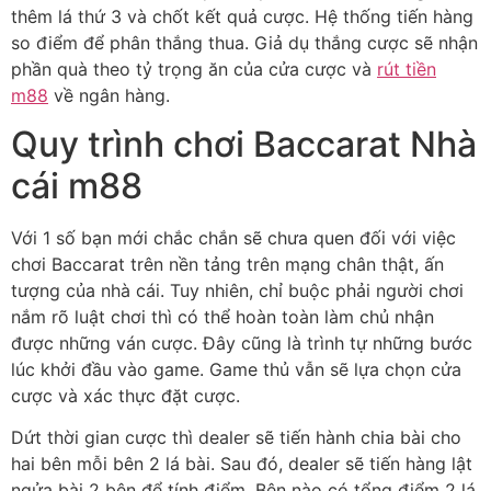
thêm lá thứ 3 và chốt kết quả cược. Hệ thống tiến hàng
so điểm để phân thắng thua. Giả dụ thắng cược sẽ nhận
phần quà theo tỷ trọng ăn của cửa cược và
rút tiền
m88
về ngân hàng.
Quy trình chơi Baccarat Nhà
cái m88
Với 1 số bạn mới chắc chắn sẽ chưa quen đối với việc
chơi Baccarat trên nền tảng trên mạng chân thật, ấn
tượng của nhà cái. Tuy nhiên, chỉ buộc phải người chơi
nắm rõ luật chơi thì có thể hoàn toàn làm chủ nhận
được những ván cược. Đây cũng là trình tự những bước
lúc khởi đầu vào game. Game thủ vẫn sẽ lựa chọn cửa
cược và xác thực đặt cược.
Dứt thời gian cược thì dealer sẽ tiến hành chia bài cho
hai bên mỗi bên 2 lá bài. Sau đó, dealer sẽ tiến hàng lật
ngửa bài 2 bên để tính điểm. Bên nào có tổng điểm 2 lá