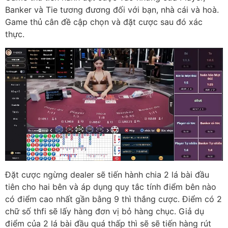
Banker và Tie tương đương đối với bạn, nhà cái và hoà.
Game thủ cân đề cập chọn và đặt cược sau đó xác
thực.
Đặt cược ngừng dealer sẽ tiến hành chia 2 lá bài đầu
tiên cho hai bên và áp dụng quy tắc tính điểm bên nào
có điểm cao nhất gần bằng 9 thì thắng cược. Điểm có 2
chữ số thfi sẽ lấy hàng đơn vị bỏ hàng chục. Giả dụ
điểm của 2 lá bài đầu quá thấp thì sẽ sẽ tiến hàng rút