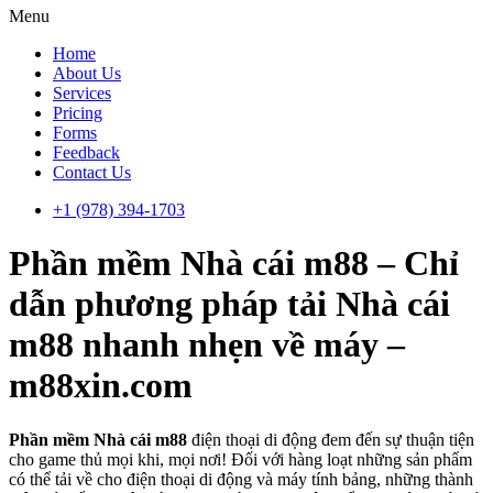
Menu
Home
About Us
Services
Pricing
Forms
Feedback
Contact Us
+1 (978) 394-1703
Phần mềm Nhà cái m88 – Chỉ
dẫn phương pháp tải Nhà cái
m88 nhanh nhẹn về máy –
m88xin.com
Phần mềm Nhà cái m88
điện thoại di động đem đến sự thuận tiện
cho game thủ mọi khi, mọi nơi! Đối với hàng loạt những sản phẩm
có thể tải về cho điện thoại di động và máy tính bảng, những thành