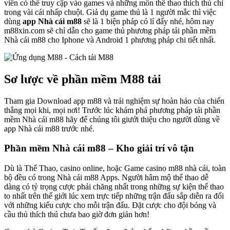
viên có thể truy cập vào games và những môn thể thao thích thú chỉ
trong vài cái nhấp chuột. Giả dụ game thủ là 1 người mắc thì việc
dùng
app Nhà cái m88
sẽ là 1 biện pháp có lí đấy nhé, hôm nay
m88xin.com sẽ chỉ dẫn cho game thủ phương pháp tải phần mềm
Nhà cái m88 cho Iphone và Android 1 phương pháp chi tiết nhất.
Sơ lược về phần mềm M88 tải
Tham gia Download app m88 và trải nghiệm sự hoàn hảo của chiến
thắng mọi khi, mọi nơi! Trước lúc khám phá phương pháp tải phần
mềm Nhà cái m88 hãy để chúng tôi giưới thiệu cho người dùng về
app Nhà cái m88 trước nhé.
Phần mềm Nhà cái m88 – Kho giải trí vô tận
Dù là Thể Thao, casino online, hoặc Game casino m88 nhà cái, toàn
bộ đều có trong Nhà cái m88 Apps. Người hâm mộ thể thao dễ
dàng có tỷ trọng cược phải chăng nhất trong những sự kiện thể thao
to nhất trên thế giới lúc xem trực tiếp những trận đấu sắp diễn ra đối
với những kiểu cược cho mỗi trận đấu. Đặt cược cho đội bóng và
cầu thủ thích thú chưa bao giờ đơn giản hơn!