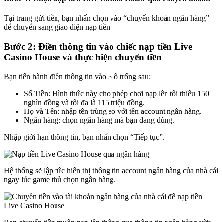
Tại trang gửi tiền, bạn nhấn chọn vào “chuyển khoản ngân hàng”
để chuyển sang giao diện nạp tiền.
Bước 2: Điền thông tin vào chiếc nạp tiền Live
Casino House và thực hiện chuyển tiền
Bạn tiến hành điền thông tin vào 3 ô trống sau:
Số Tiền: Hình thức này cho phép chơi nạp lên tối thiểu 150
nghìn đồng và tối đa là 115 triệu đồng.
Họ và Tên: nhập tên trùng so với tên account ngân hàng.
Ngân hàng: chọn ngân hàng mà bạn đang dùng.
Nhập giới hạn thông tin, bạn nhấn chọn “Tiếp tục”.
Hệ thống sẽ lập tức hiển thị thông tin account ngân hàng của nhà cái
ngay lúc game thủ chọn ngân hàng.