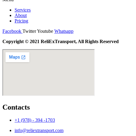
Services
About
Pricing
Facebook
Twitter
Youtube
Whatsapp
Copyright © 2021 ReliExTransport, All Rights Reserved
Contacts
+1 (978) - 394 -1703
info@reliextransport.com