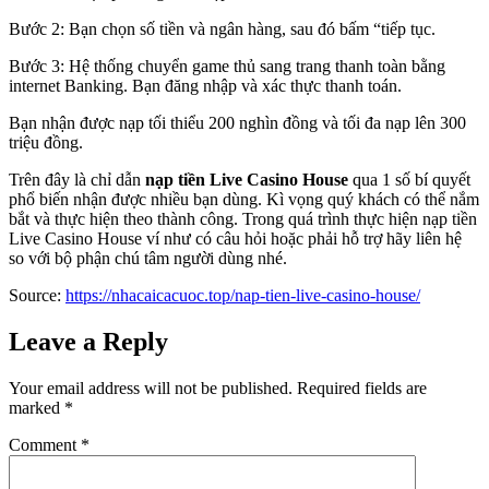
Bước 2: Bạn chọn số tiền và ngân hàng, sau đó bấm “tiếp tục.
Bước 3: Hệ thống chuyển game thủ sang trang thanh toàn bằng
internet Banking. Bạn đăng nhập và xác thực thanh toán.
Bạn nhận được nạp tối thiểu 200 nghìn đồng và tối đa nạp lên 300
triệu đồng.
Trên đây là chỉ dẫn
nạp tiền Live Casino House
qua 1 số bí quyết
phổ biến nhận được nhiều bạn dùng. Kì vọng quý khách có thể nắm
bắt và thực hiện theo thành công. Trong quá trình thực hiện nạp tiền
Live Casino House ví như có câu hỏi hoặc phải hỗ trợ hãy liên hệ
so với bộ phận chú tâm người dùng nhé.
Source:
https://nhacaicacuoc.top/nap-tien-live-casino-house/
Leave a Reply
Your email address will not be published.
Required fields are
marked
*
Comment
*