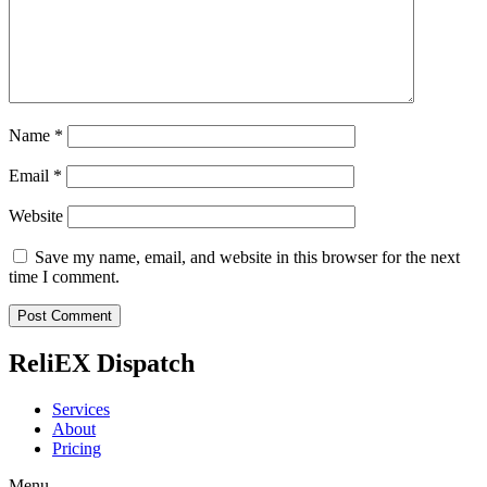
Name
*
Email
*
Website
Save my name, email, and website in this browser for the next
time I comment.
ReliEX Dispatch
Services
About
Pricing
Menu