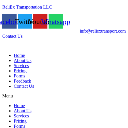
ReliEx Transportation LLC
acebook
Twitter
Youtube
Whatsapp
info@reliextransport.com
Contact Us
Home
About Us
Services
Pricing
Forms
Feedback
Contact Us
Menu
Home
About Us
Services
Pricing
Forms