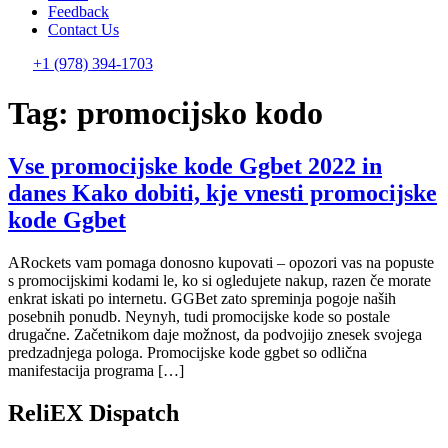
Feedback
Contact Us
+1 (978) 394-1703
Tag:
promocijsko kodo
Vse promocijske kode Ggbet 2022 in
danes Kako dobiti, kje vnesti promocijske
kode Ggbet
ARockets vam pomaga donosno kupovati – opozori vas na popuste
s promocijskimi kodami le, ko si ogledujete nakup, razen če morate
enkrat iskati po internetu. GGBet zato spreminja pogoje naših
posebnih ponudb. Neynyh, tudi promocijske kode so postale
drugačne. Začetnikom daje možnost, da podvojijo znesek svojega
predzadnjega pologa. Promocijske kode ggbet so odlična
manifestacija programa […]
ReliEX Dispatch