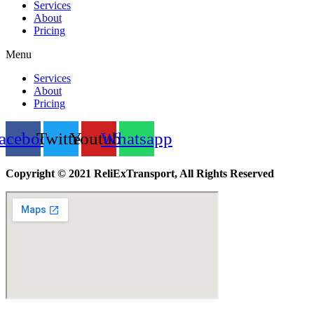
Services
About
Pricing
Menu
Services
About
Pricing
acebook
Twitter
Youtube
Whatsapp
Copyright © 2021 ReliExTransport, All Rights Reserved