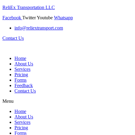
ReliEx Transportation LLC
Facebook
Twitter
Youtube
Whatsapp
info@reliextransport.com
Contact Us
Home
About Us
Services
Pricing
Forms
Feedback
Contact Us
Menu
Home
About Us
Services
Pricing
Forms