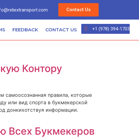
Contact Us
fo@reliextransport.com
+1 (978) 394-1703
MS
FEEDBACK
CONTACT US
кую Контору
ом самоосознанная правила, которые
ду или вид спорта в букмекерской
ввод донкихотствуя информации.
ю Всех Букмекеров