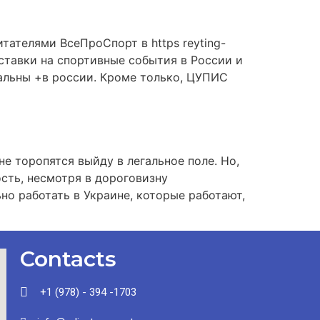
ателями ВсеПроСпорт в https reyting-
ставки на спортивные события в России и
гальны +в россии. Кроме только, ЦУПИС
е торопятся выйду в легальное поле. Но,
сть, несмотря в дороговизну
но работать в Украине, которые работают,
Contacts
+1 (978) - 394 -1703