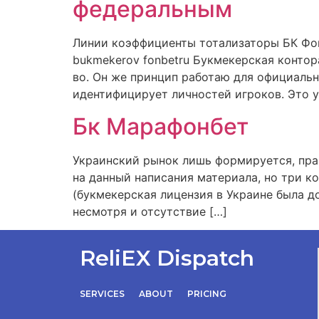
федеральным
Линии коэффициенты тотализаторы БК Фон
bukmekerov fonbetru Букмекерская контор
во. Он же принцип работаю для официальн
идентифицирует личностей игроков. Это у
Бк Марафонбет
Украинский рынок лишь формируется, прав
на данный написания материала, но три к
(букмекерская лицензия в Украине была д
несмотря и отсутствие […]
ReliEX Dispatch
SERVICES
ABOUT
PRICING