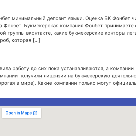
бет минимальный депозит языки. Оценка БК Фонбет чит
а Фонбет. Букмекерская компания Фонбет принимаете 
ой группы вконтакте, какие букмекерские конторы ле
роб, которая […]
ила работу до сих пока устанавливаются, а компании н
омпании получили лицензии на букмекерскую деятельно
орогая в мире). Какие компании только могут официаль