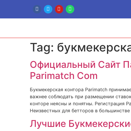
Tag:
букмекерска
Официальный Сайт П
Parimatch Com
Букмекерская контора Parimatch принимае
важнее соблюдать при размещении ставок
конторе неясны и понятны. Регистрация Pa
Неизвестных для бетторов в большинстве
Лучшие Букмекерски